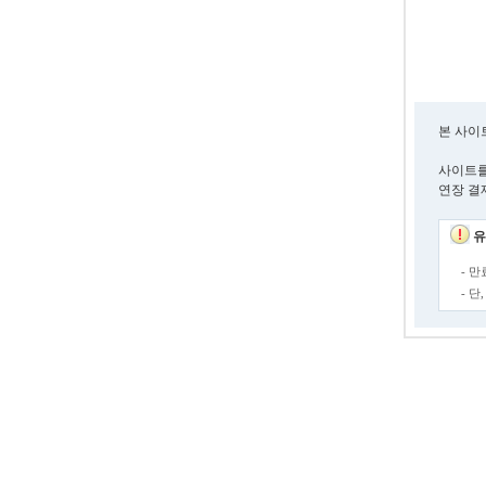
본 사이
사이트를
연장 결
유
- 
- 