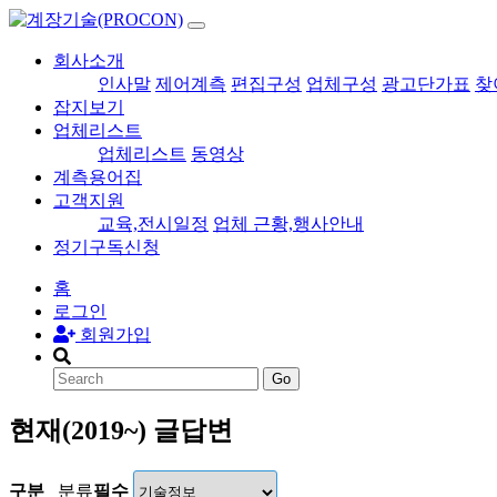
회사소개
인사말
제어계측
편집구성
업체구성
광고단가표
찾
잡지보기
업체리스트
업체리스트
동영상
계측용어집
고객지원
교육,전시일정
업체 근황,행사안내
정기구독신청
홈
로그인
회원가입
Go
현재(2019~) 글답변
구분
분류
필수