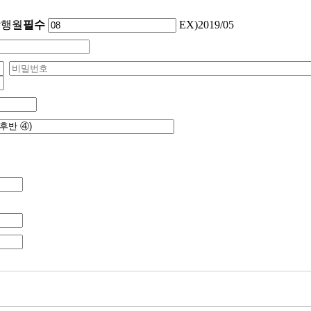
발행월
필수
EX)2019/05