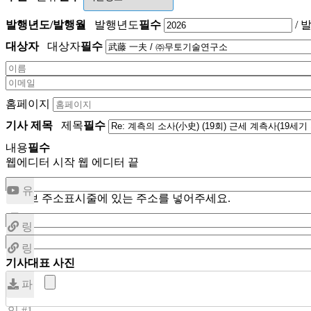
발행년도/발행월
발행년도
필수
/
대상자
대상자
필수
홈페이지
기사 제목
제목
필수
내용
필수
웹에디터 시작
웹 에디터 끝
유
유뷰브 주소표시줄에 있는 주소를 넣어주세요.
튜브
링
영상
링
크 #1
기사대표 사진
크 #2
파
일 #1