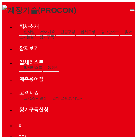
회사소개
인사말
제어계측
편집구성
업체구성
광고단가표
찾아
오시는길
정기구독
잡지보기
업체리스트
업체리스트
동영상
계측용어집
고객지원
교육,전시일정
업체 근황,행사안내
정기구독신청
홈
로그인