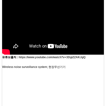
유튜브출처 :
https://www.youtube.com/watch?v=3DgiZZAKJgQ
Wireless noise surveillance system;
현장무선기기