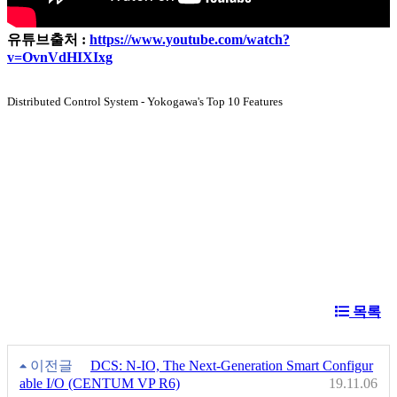
유튜브출처 :
https://www.youtube.com/watch?
v=OvnVdHIXIxg
Distributed Control System - Yokogawa's Top 10 Features
목록
이전글
DCS: N-IO, The Next-Generation Smart Configur
able I/O (CENTUM VP R6)
19.11.06