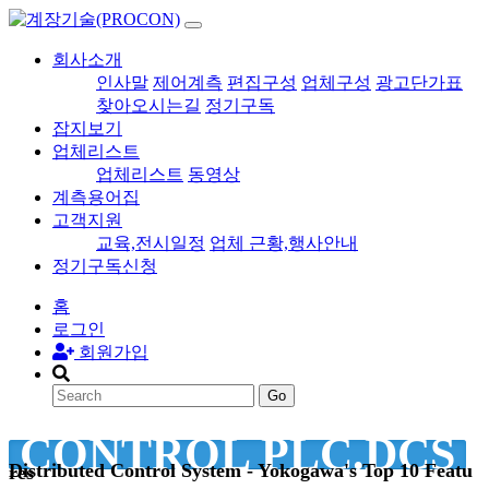
회사소개
인사말
제어계측
편집구성
업체구성
광고단가표
찾아오시는길
정기구독
잡지보기
업체리스트
업체리스트
동영상
계측용어집
고객지원
교육,전시일정
업체 근황,행사안내
정기구독신청
홈
로그인
회원가입
Go
CONTROL PLC.DCS
Distributed Control System - Yokogawa's Top 10 Features