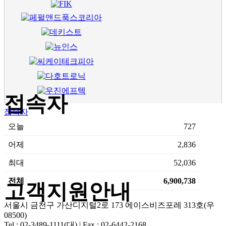
접속자
접속자
오늘
727
어제
2,836
최대
52,036
전체
6,900,738
고객지원안내
서울시 금천구 가산디지털2로 173 에이스비즈포레 313호(우
08500)
Tel : 02-3489-1111(대) | Fax : 02-6442-2168