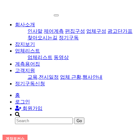
회사소개
인사말
제어계측
편집구성
업체구성
광고단가표
찾아오시는길
정기구독
잡지보기
업체리스트
업체리스트
동영상
계측용어집
고객지원
교육,전시일정
업체 근황,행사안내
정기구독신청
홈
로그인
회원가입
Go
계장포커스