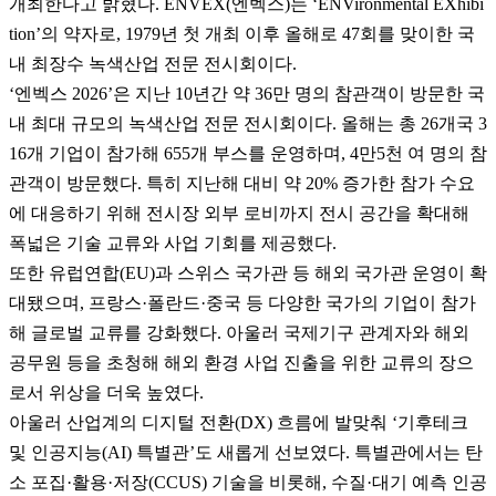
개최한다고 밝혔다. ENVEX(엔벡스)는 ‘ENVironmental EXhibi
tion’의 약자로, 1979년 첫 개최 이후 올해로 47회를 맞이한 국
내 최장수 녹색산업 전문 전시회이다.
‘엔벡스 2026’은 지난 10년간 약 36만 명의 참관객이 방문한 국
내 최대 규모의 녹색산업 전문 전시회이다. 올해는 총 26개국 3
16개 기업이 참가해 655개 부스를 운영하며, 4만5천 여 명의 참
관객이 방문했다. 특히 지난해 대비 약 20% 증가한 참가 수요
에 대응하기 위해 전시장 외부 로비까지 전시 공간을 확대해
폭넓은 기술 교류와 사업 기회를 제공했다.
또한 유럽연합(EU)과 스위스 국가관 등 해외 국가관 운영이 확
대됐으며, 프랑스·폴란드·중국 등 다양한 국가의 기업이 참가
해 글로벌 교류를 강화했다. 아울러 국제기구 관계자와 해외
공무원 등을 초청해 해외 환경 사업 진출을 위한 교류의 장으
로서 위상을 더욱 높였다.
아울러 산업계의 디지털 전환(DX) 흐름에 발맞춰 ‘기후테크
및 인공지능(AI) 특별관’도 새롭게 선보였다. 특별관에서는 탄
소 포집·활용·저장(CCUS) 기술을 비롯해, 수질·대기 예측 인공