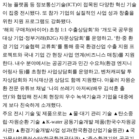
지능 플랫폼 등 정보통신기술(ICT)이 접목된 다양한 혁신 기술
이 집중 전시됐다. 또 참가 기업의 실질적인 사업 성과 창출을
위한 지원 프로그램도 강화됐다.
‘해외 구매처(바이어) 초청 1:1 수출상담회’와 ‘개도국 공무원
대상 기업·정부거래(B2G) 자문상담회’를 운영하고, ‘한·중 환
경 기업 기술협력 교류회’를 통해 중국 환경산업 수출 지원 프
로젝트와 국내 기업 간 현장 사업 연계(비즈니스 매칭)를 지원
한다. 내수 분야에서는 공공기관과 민간 수요처(환경 엔지니
어링사 등)를 초청한 사업상담회를 운영하고, 벤처캐피탈 투
자상담회와 지식재산권 상담도 함께 지원했다. 아울러 자원순
환 전문 유튜브 채널 ‘나의 쓰레기 아저씨(배우 김석훈 출
연)’와 협업해 전시회 현장의 우수 녹색기술과 기업을 대중에
게 보다 친숙하게 소개했다.
주요 전시 기술 및 제품으로는 ▲물·대기 관리 기술 ▲탄소중
립·자원순환 기술 ▲K-water 공동기술개발 제품(한국수자원공
사관) ▲환경기술개발사업 성과(한국환경산업기술원관) ▲국
가물산업클러스터(한국환경공단관) ▲‘중소환경기업-공공기