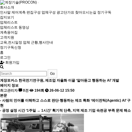
회사소개
인사말
제어계측
편집구성
업체구성
광고단가표
찾아오시는길
정기구독
잡지보기
업체리스트
업체리스트
동영상
계측용어집
고객지원
교육,전시일정
업체 근황,행사안내
정기구독신청
홈
로그인
회원가입
Go
계장포커스
한국전기연구원, 제조업 자율화 이끌 ‘알아듣고 행동하는 AI’ 개발
페이지 정보
최고관리자
0건
194회
26-06-12 15:50
본문
- 사람의 언어를 이해하고 스스로 판단·행동하는 제조 특화 ‘에이전틱(Agentic) AI’ 구
현
- 공정 설정 시간 ‘1주일 → 1시간’ 획기적 단축, 지역 제조 기업 숙련공 부족 문제 해소