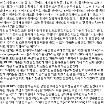
의 한계를 크게 개선했다. 기존에는 ‘저기 빨간 부품’과 같은 지시를 받더라도 로봇이
대상 위치나 객체를 정확히 인식하지 못해 오작동하는 경우가 많았다. 그러나 이번 기
술에서는 ▲언어 에이전트가 작업 의도를 분석하고 ▲비전 에이전트가 카메라를 통해
사물의 정확한 3차원 좌표를 파악해 제어 시나리오를 생성하며 ▲로봇 에이전트가 이
를 기반으로 정밀하게 동작하는 유기적 협업 체계를 구현했다. 이를 통해 가상 세계의
AI 지능이 실제 제조 현장의 로봇 움직임으로 자연스럽게 연결되는 ‘행동하는 AI(Actio
nable AI)’를 실현했다.
무엇보다 복잡한 코딩 없이 자연어 명령만으로 공정 재설정이 가능하다는 점이 큰 강
점이다. 기존에는 전문가가 수일 이상 투입돼야 했던 공정 재설정 작업을 1시간 이내
로 단축할 수 있으며, 처음 접하는 물체나 환경에도 즉각 대응할 수 있다. 또한 공정 변
경 시 추가적인 소프트웨어 개조 비용을 줄일 수 있어 다품종 소량 생산 환경의 중소
제조 기업에 적합하다는 평가다.
이번 성과는 구글, 엔비디아, 테슬라 등 글로벌 빅테크 기업들이 경쟁 중인 ‘VLA(Visio
n-Language-Action)’ 분야에서 거둔 성과라는 점에서도 의미가 크다. 해외 기술들이
대규모 모델 중심으로 구성돼 높은 연산 자원과 특정 하드웨어 의존성을 요구하는 반
면, KERI의 기술은 제조 현장 환경에 맞춰 경량화·모듈화됐다. 이에 따라 실제 공장에
즉시 적용 가능한 높은 현장성과 실용성을 확보했다는 설명이다.
KERI 이주경 박사는 “지역 중소·중견기업들은 높은 비용과 전문 인력 부족으로 AI 도
입에 어려움을 겪고 있다”며 “이번 기술은 기존 제조 라인을 큰 부담 없이 스마트화할
수 있는 솔루션으로, 기술 이전을 통해 지역 제조업 경쟁력 강화에 기여하겠다”고 밝혔
다.
향후 KERI와 국립창원대는 이번 융합 연구에 참여한 학생들을 지역 산업 현장에 즉시
투입 가능한 고급 AI 인재로 육성할 계획이다. 이를 통해 인구 감소와 제조 경쟁력 약
화라는 국가적 과제 해결에 기여하는 선순환 산업 생태계를 구축한다는 목표다.
한편, KERI는 과학기술정보통신부 산하 국가과학기술연구회(NST) 소속 정부출연연
구기관이다. 이번 연구는 KERI 자체 연구 과제인 ‘Agentic Self-driving Lab 구현을 위