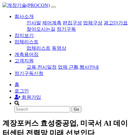
회사소개
인사말
제어계측
편집구성
업체구성
광고단가표
찾아오시는길
정기구독
잡지보기
업체리스트
업체리스트
동영상
계측용어집
고객지원
교육,전시일정
업체 근황,행사안내
정기구독신청
홈
로그인
회원가입
Go
계장포커스
효성중공업, 미국서 AI 데이
터센터 전력망 미래 선보인다