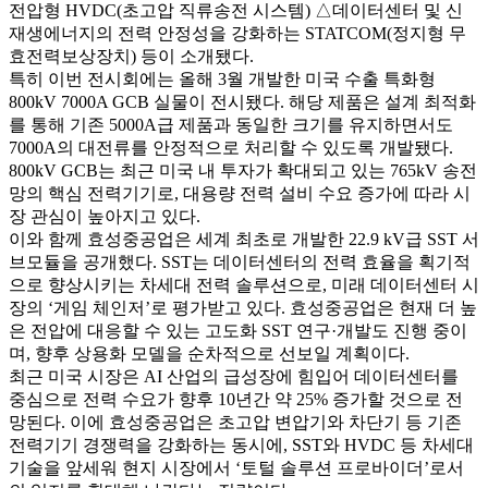
전압형 HVDC(초고압 직류송전 시스템) △데이터센터 및 신
재생에너지의 전력 안정성을 강화하는 STATCOM(정지형 무
효전력보상장치) 등이 소개됐다.
특히 이번 전시회에는 올해 3월 개발한 미국 수출 특화형
800kV 7000A GCB 실물이 전시됐다. 해당 제품은 설계 최적화
를 통해 기존 5000A급 제품과 동일한 크기를 유지하면서도
7000A의 대전류를 안정적으로 처리할 수 있도록 개발됐다.
800kV GCB는 최근 미국 내 투자가 확대되고 있는 765kV 송전
망의 핵심 전력기기로, 대용량 전력 설비 수요 증가에 따라 시
장 관심이 높아지고 있다.
이와 함께 효성중공업은 세계 최초로 개발한 22.9 kV급 SST 서
브모듈을 공개했다. SST는 데이터센터의 전력 효율을 획기적
으로 향상시키는 차세대 전력 솔루션으로, 미래 데이터센터 시
장의 ‘게임 체인저’로 평가받고 있다. 효성중공업은 현재 더 높
은 전압에 대응할 수 있는 고도화 SST 연구·개발도 진행 중이
며, 향후 상용화 모델을 순차적으로 선보일 계획이다.
최근 미국 시장은 AI 산업의 급성장에 힘입어 데이터센터를
중심으로 전력 수요가 향후 10년간 약 25% 증가할 것으로 전
망된다. 이에 효성중공업은 초고압 변압기와 차단기 등 기존
전력기기 경쟁력을 강화하는 동시에, SST와 HVDC 등 차세대
기술을 앞세워 현지 시장에서 ‘토털 솔루션 프로바이더’로서