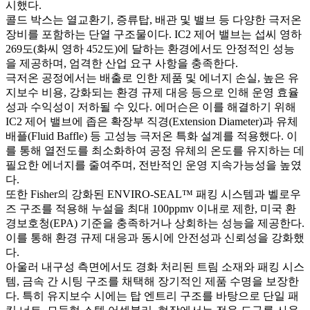
시했다.
콜드 박스는 열교환기, 증류탑, 배관 및 밸브 등 다양한 극저온
장비를 포함하는 단열 구조물이다. IC2 제어 밸브는 섭씨 영하
269도(화씨 영하 452도)에 달하는 환경에서도 안정적인 성능
을 제공하며, 엄격한 산업 요구 사항을 충족한다.
극저온 공정에서는 배출로 인한 제품 및 에너지 손실, 높은 유
지보수 비용, 강화되는 환경 규제 대응 등으로 인해 운영 효율
성과 수익성이 저하될 수 있다. 에머슨은 이를 해결하기 위해
IC2 제어 밸브에 좁은 확장부 직경(Extension Diameter)과 유체
배플(Fluid Baffle) 등 고성능 극저온 특화 설계를 적용했다. 이
를 통해 열전도를 최소화하여 공정 유체의 온도를 유지하는 데
필요한 에너지를 줄여주며, 전반적인 운영 지속가능성을 높였
다.
또한 Fisher의 강화된 ENVIRO-SEAL™ 패킹 시스템과 벨로우
즈 구조를 적용해 누설을 최대 100ppmv 이내로 제한, 미국 환
경보호청(EPA) 기준을 충족하거나 상회하는 성능을 제공한다.
이를 통해 환경 규제 대응과 동시에 안전성과 신뢰성을 강화했
다.
아울러 내구성 측면에서도 경화 처리된 트림 소재와 패킹 시스
템, 금속 간 시팅 구조를 채택해 장기적인 제품 수명을 보장한
다. 특히 유지보수 시에는 탑 엔트리 구조를 바탕으로 단일 패