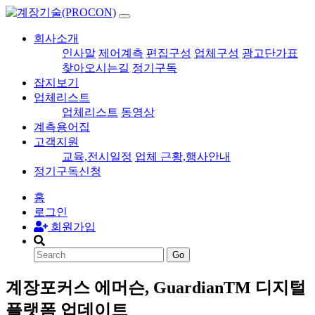
회사소개
인사말
제어계측
편집구성
업체구성
광고단가표
찾아오시는길
정기구독
잡지보기
업체리스트
업체리스트
동영상
계측용어집
고객지원
교육,전시일정
업체 근황,행사안내
정기구독신청
홈
로그인
회원가입
Go
계장포커스
에머슨, GuardianTM 디지털
플랫폼 업데이트