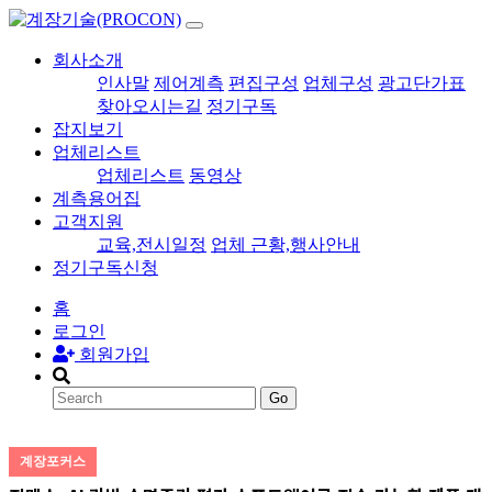
회사소개
인사말
제어계측
편집구성
업체구성
광고단가표
찾아오시는길
정기구독
잡지보기
업체리스트
업체리스트
동영상
계측용어집
고객지원
교육,전시일정
업체 근황,행사안내
정기구독신청
홈
로그인
회원가입
Go
계장포커스