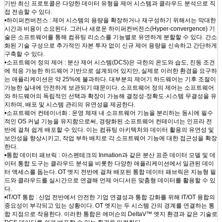
기반 최신 프로토콜은 다양한 데이터 유형을 제어 시스템과 클라우드 분석으로 직
접 전송할 수 있다.
•하이퍼컨버전스 : 제어 시스템의 용량을 확장하거나 재구성하기 위해서는 막대한
시간과 비용이 소요된다. 그러나 새로운 하이퍼컨버전스(Hyper-convergence) 기
술은 소프트웨어를 통해 컴퓨팅 리소스를 기능별로 유연하게 분할할 수 있다. 간소
화된 기술 구성으로 추가적인 자본 투자 없이 신규 제어 용량을 신속하고 간단하게
구축할 수 있다.
•소프트웨어 정의 제어 : 분산 제어 시스템(DCS)은 극한의 온도와 습도, 진동 조건
에 적응 가능한 하드웨어 기반으로 설계되어 있지만, 실제로 이러한 환경을 요구하
는 애플리케이션은 약 25%에 불과하다. 대부분의 제어기 하드웨어는 기후 조절이
가능한 실내에 안전하게 보관되기 때문이다. 소프트웨어 정의 제어는 소프트웨어
와 하드웨어의 독립적인 선택과 확장이 가능해 결정성·정확도·시스템 무결성을 유
지하며, 배포 및 시스템 관리의 유연성을 제공한다.
•소프트웨어 컨테이너화 : 운영 체재 내 소프트웨어 기능을 분리하는 동시에 필수
적인 OS 커널 기능을 유지함으로써, 경량화된 소프트웨어 컨테이너는 인프라 전
반에 걸쳐 쉽게 배포할 수 있다. 이는 컴퓨팅 아키텍처와 데이터 활용의 유연성 및
보안성을 향상시키고, 작업 부하 배치로 각 소프트웨어 기능에 대한 접근성을 확장
한다.
•통합 데이터 패브릭 : 아스펜테크의 Inmation과 같은 분산 표준 데이터 모델 및 데
이터 통합 도구는 클라우드 분석을 비롯한 다양한 애플리케이션에서 일관된 데이
터 액세스를 돕는다. OT 엣지 전반에 걸쳐 배포된 통합 데이터 패브릭은 지능형 필
드와 클라우드를 실시간으로 연결해 언제 어디서든 맞춤형 데이터를 활용할 수 있
다.
•IT/OT 통합 : 산업 전반에서 안전한 기업 연결성과 통합 강화를 위해 IT/OT 융합의
중요성이 부각되고 있는 상황이다. OT 엣지는 두 시스템 간의 경계를 연결하는 통
합 지점으로 작용한다. 이러한 통합은 에머슨의 DeltaV™ 엣지 환경과 같은 기술로