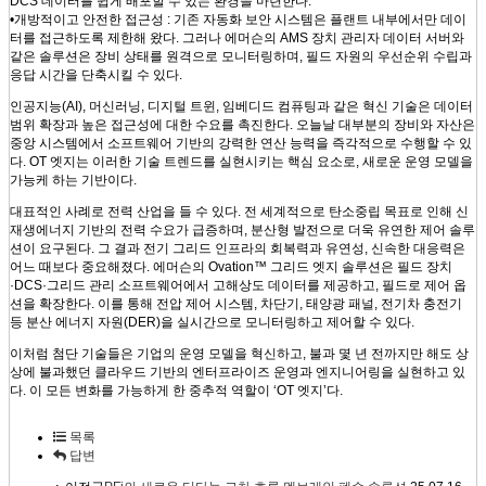
DCS 데이터를 쉽게 배포할 수 있는 환경을 마련한다.
•개방적이고 안전한 접근성 : 기존 자동화 보안 시스템은 플랜트 내부에서만 데이
터를 접근하도록 제한해 왔다. 그러나 에머슨의 AMS 장치 관리자 데이터 서버와
같은 솔루션은 장비 상태를 원격으로 모니터링하며, 필드 자원의 우선순위 수립과
응답 시간을 단축시킬 수 있다.
인공지능(AI), 머신러닝, 디지털 트윈, 임베디드 컴퓨팅과 같은 혁신 기술은 데이터
범위 확장과 높은 접근성에 대한 수요를 촉진한다. 오늘날 대부분의 장비와 자산은
중앙 시스템에서 소프트웨어 기반의 강력한 연산 능력을 즉각적으로 수행할 수 있
다. OT 엣지는 이러한 기술 트렌드를 실현시키는 핵심 요소로, 새로운 운영 모델을
가능케 하는 기반이다.
대표적인 사례로 전력 산업을 들 수 있다. 전 세계적으로 탄소중립 목표로 인해 신
재생에너지 기반의 전력 수요가 급증하며, 분산형 발전으로 더욱 유연한 제어 솔루
션이 요구된다. 그 결과 전기 그리드 인프라의 회복력과 유연성, 신속한 대응력은
어느 때보다 중요해졌다. 에머슨의 Ovation™ 그리드 엣지 솔루션은 필드 장치
·DCS·그리드 관리 소프트웨어에서 고해상도 데이터를 제공하고, 필드로 제어 옵
션을 확장한다. 이를 통해 전압 제어 시스템, 차단기, 태양광 패널, 전기차 충전기
등 분산 에너지 자원(DER)을 실시간으로 모니터링하고 제어할 수 있다.
이처럼 첨단 기술들은 기업의 운영 모델을 혁신하고, 불과 몇 년 전까지만 해도 상
상에 불과했던 클라우드 기반의 엔터프라이즈 운영과 엔지니어링을 실현하고 있
다. 이 모든 변화를 가능하게 한 중추적 역할이 ‘OT 엣지’다.
목록
답변