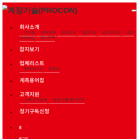
회사소개
인사말
제어계측
편집구성
업체구성
광고단가표
찾아
오시는길
정기구독
잡지보기
업체리스트
업체리스트
동영상
계측용어집
고객지원
교육,전시일정
업체 근황,행사안내
정기구독신청
홈
로그인