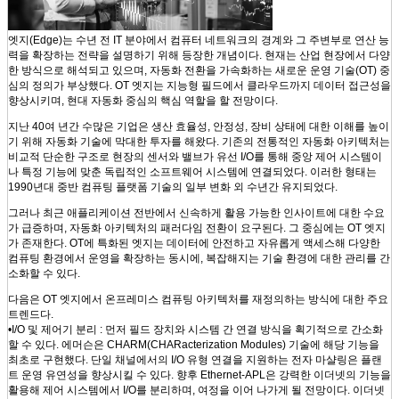
엣지(Edge)는 수년 전 IT 분야에서 컴퓨터 네트워크의 경계와 그 주변부로 연산 능
력을 확장하는 전략을 설명하기 위해 등장한 개념이다. 현재는 산업 현장에서 다양
한 방식으로 해석되고 있으며, 자동화 전환을 가속화하는 새로운 운영 기술(OT) 중
심의 정의가 부상했다. OT 엣지는 지능형 필드에서 클라우드까지 데이터 접근성을
향상시키며, 현대 자동화 중심의 핵심 역할을 할 전망이다.
지난 40여 년간 수많은 기업은 생산 효율성, 안정성, 장비 상태에 대한 이해를 높이
기 위해 자동화 기술에 막대한 투자를 해왔다. 기존의 전통적인 자동화 아키텍처는
비교적 단순한 구조로 현장의 센서와 밸브가 유선 I/O를 통해 중앙 제어 시스템이
나 특정 기능에 맞춘 독립적인 소프트웨어 시스템에 연결되었다. 이러한 형태는
1990년대 중반 컴퓨팅 플랫폼 기술의 일부 변화 외 수년간 유지되었다.
그러나 최근 애플리케이션 전반에서 신속하게 활용 가능한 인사이트에 대한 수요
가 급증하며, 자동화 아키텍처의 패러다임 전환이 요구된다. 그 중심에는 OT 엣지
가 존재한다. OT에 특화된 엣지는 데이터에 안전하고 자유롭게 액세스해 다양한
컴퓨팅 환경에서 운영을 확장하는 동시에, 복잡해지는 기술 환경에 대한 관리를 간
소화할 수 있다.
다음은 OT 엣지에서 온프레미스 컴퓨팅 아키텍처를 재정의하는 방식에 대한 주요
트렌드다.
•I/O 및 제어기 분리 : 먼저 필드 장치와 시스템 간 연결 방식을 획기적으로 간소화
할 수 있다. 에머슨은 CHARM(CHARacterization Modules) 기술에 해당 기능을
최초로 구현했다. 단일 채널에서의 I/O 유형 연결을 지원하는 전자 마샬링은 플랜
트 운영 유연성을 향상시킬 수 있다. 향후 Ethernet-APL은 강력한 이더넷의 기능을
활용해 제어 시스템에서 I/O를 분리하며, 여정을 이어 나가게 될 전망이다. 이더넷