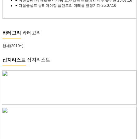
이전글
PFi의 새로운 티타늄 교차 흐름 멤브레인 폐수 솔루션
25.07.16
다음글
셀프 옵티마이징 플랜트의 미래를 앞당기다
25.07.16
카테고리
카테고리
현재(2019~)
잡지리스트
잡지리스트