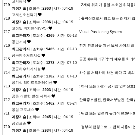
고저동작
719
: 2개의 위치가 동일 부호인 위치동
계장기술
| 조회수 :
2963
| 시간 : 04-19
고저신호선택기
718
: 출력신호로서 최고 또는 최저의
계장기술
| 조회수 :
2996
| 시간 : 04-19
고정밀 위치인식(VPS)
717
Visual Positioning System
최고관리자
| 조회수 :
4269
| 시간 : 06-13
공간거리
716
전기 전도성을 지닌 물체 사이의 최
최고관리자
| 조회수 :
5465
| 시간 : 02-13
공공폐수처리시설
715
공공폐수처리구역*의 폐수를 처리하
최고관리자
| 조회수 :
1273
| 시간 : 07-10
공공하수처리시설
714
하수를 처리하여 하천·바다 그 밖
최고관리자
| 조회수 :
1382
| 시간 : 07-10
공기식 리미트오퍼레이션
713
: 하나 또는 2개의 공기압 입력신
계장기술
| 조회수 :
2903
| 시간 : 04-19
공동 개발한 발전 자회사
712
한국중부발전, 한국서부발전, 한국남
최고관리자
| 조회수 :
5462
| 시간 : 03-24
공업 프로세스
711
: 단일 또는 일련의 물리적 변화나
계장기술
| 조회수 :
2945
| 시간 : 04-19
공인표준
710
: 정부의 법령으로 그 법적 사용이 
계장기술
| 조회수 :
2934
| 시간 : 04-19