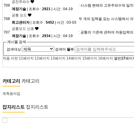
공진주파수
709
: 시스템 본래의 고유주파수와 일치
계장기술
| 조회수 :
2921
| 시간 : 04-19
공통 모드
708
두 개의 입력을 갖는 시스템에서 각
최고관리자
| 조회수 :
5452
| 시간 : 03-03
공통모드 신호
707
: 공통의 기준에 관하여 차동입력의
계장기술
| 조회수 :
2934
| 시간 : 04-19
게시물 검색
검색대상
검색어
필수
처음
이전
11
페이지
12
페이지
13
페이지
14
페이지
15
페이지
16
페이지
열린
17
페이
카테고리
카테고리
계측용어집
잡지리스트
잡지리스트