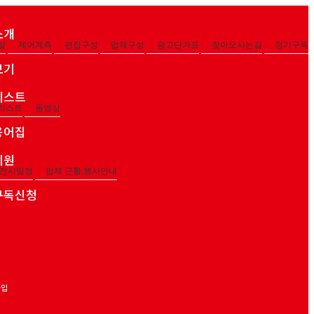
소개
말
제어계측
편집구성
업체구성
광고단가표
찾아오시는길
정기구독
보기
리스트
리스트
동영상
용어집
지원
,전시일정
업체 근황,행사안내
구독신청
가입