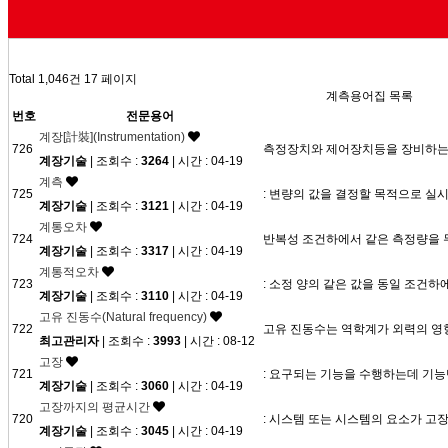
Previous
Next
Total 1,046건
17 페이지
계측용어집 목록
번호
전문용어
계장[計裝](Instrumentation)
726
측정장치와 제어장치등을 장비하는 
계장기술
| 조회수 :
3264
| 시간 : 04-19
계측
725
: 변량의 값을 결정할 목적으로 실
계장기술
| 조회수 :
3121
| 시간 : 04-19
계통오차
724
반복성 조건하에서 같은 측정량을 
계장기술
| 조회수 :
3317
| 시간 : 04-19
계통적오차
723
: 소정 양의 같은 값을 동일 조건
계장기술
| 조회수 :
3110
| 시간 : 04-19
고유 진동수(Natural frequency)
722
고유 진동수는 역학계가 외력의 영향
최고관리자
| 조회수 :
3993
| 시간 : 08-12
고장
721
: 요구되는 기능을 수행하는데 기
계장기술
| 조회수 :
3060
| 시간 : 04-19
고장까지의 평균시간
720
: 시스템 또는 시스템의 요소가 
계장기술
| 조회수 :
3045
| 시간 : 04-19