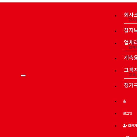
회사
인사
잡지
업체
업체
계측
고객
교육
정기
홈
로그인
회원