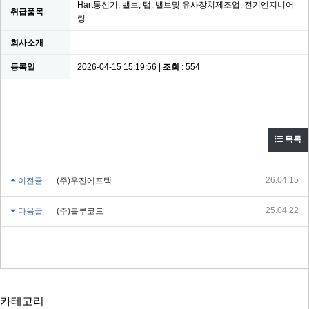
Hart통신기, 밸브, 탭, 밸브및 유사장치제조업, 전기엔지니어
취급품목
링
회사소개
등록일
2026-04-15 15:19:56 |
조회
: 554
목록
26.04.15
이전글
(주)우진에프텍
25.04.22
다음글
(주)블루코드
카테고리