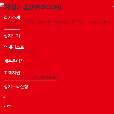
회사소개
인사말
제어계측
편집구성
업체구성
광고단가표
찾아오시는길
정기구독
잡지보기
업체리스트
업체리스트
동영상
계측용어집
고객지원
교육,전시일정
업체 근황,행사안내
정기구독신청
홈
로그인