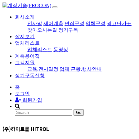
회사소개
인사말
제어계측
편집구성
업체구성
광고단가표
찾아오시는길
정기구독
잡지보기
업체리스트
업체리스트
동영상
계측용어집
고객지원
교육,전시일정
업체 근황,행사안내
정기구독신청
홈
로그인
회원가입
Go
(주)하이트롤 HITROL