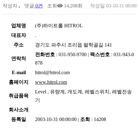
작성자
.
댓글
0건
조회
14,208회
작성일
03-10-31 00:00
업체명
(주)하이트롤 HITROL
대표자
.
주소
경기도 파주시 조리읍 팔학골길 141
전화번호
: 031-950-9700 |
팩스번호
: 031-943-0
연락처
878
E-mail
hitrol@hitrol.com
홈페이지
www.hitrol.com
Level , 유량계, 개도계, 레벨스위치, 레벨전송
취급품목
기
회사소개
등록일
2003-10-31 00:00:00 |
조회
: 14208