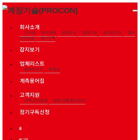
회사소개
인사말
제어계측
편집구성
업체구성
광고단가표
찾아
오시는길
정기구독
잡지보기
업체리스트
업체리스트
동영상
계측용어집
고객지원
교육,전시일정
업체 근황,행사안내
정기구독신청
홈
로그인